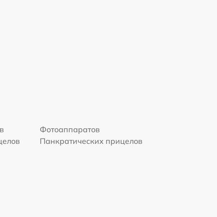
в
Фотоаппаратов
целов
Панкратических прицелов