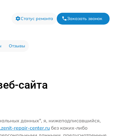
Статус ремонта
Заказать звонок
ы
Отзывы
веб-сайта
ональных данных", я, нижеподписавшийся,
r.zenit-repair-center.ru
без каких-либо
и персональными данными, предусмотренные