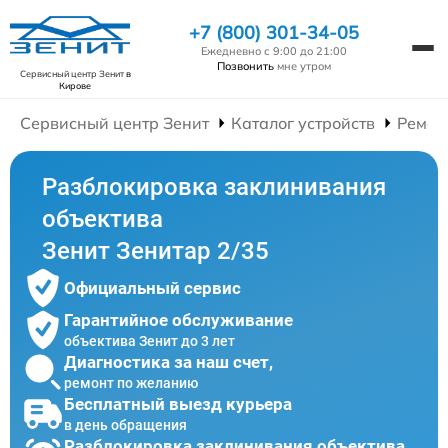
+7 (800) 301-34-05
Ежедневно с 9:00 до 21:00
Позвонить
мне утром
Сервисный центр Зенит
в
Кирове
Сервисный центр Зенит
Каталог устройств
Ремон
Разблокировка заклинивания
объектива
Зенит Зенитар 2/35
Официальный сервис
Гарантийное обслуживание
объектива Зенит до 3 лет
Диагностика за наш счет,
ремонт по желанию
Бесплатный выезд курьера
в день обращения
Разблокировка заклинивания объектива