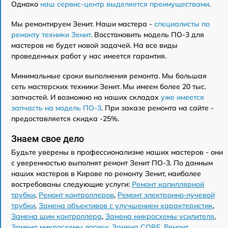
Однако
наш сервис-центр выделяется преимуществами
.
Мы ремонтируем Зенит. Наши мастера -
специалисты по
ремонту техники Зенит
. Восстановить модель ПО-3 для
мастеров не будет новой задачей. На все виды
проведенных работ у нас имеется гарантия.
Минимальные сроки выполнения ремонта. Мы большая
сеть мастерских техники Зенит. Мы имеем более 20 тыс.
запчастей. И возможно на наших складах
уже имеется
запчасть на модель ПО-3
. При заказе ремонта на сайте -
предоставляется скидка -25%.
Знаем свое дело
Будьте уверены в профессионализме наших мастеров - они
с уверенностью выполнят ремонт Зенит ПО-3. По данным
наших мастеров в Кирове по ремонту Зенит, наиболее
востребованы следующие услуги:
Ремонт капиллярной
трубки
,
Ремонт контроллеров
,
Ремонт электронно-лучевой
трубки
,
Замена объективов с улучшением характеристик
,
Замена шим контроллера
,
Замена микросхемы усилителя
,
Замена микросхемы логики
,
Замена CORE
,
Ремонт