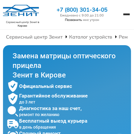
+7 (800) 301-34-05
Ежедневно с 9:00 до 21:00
Позвонить
мне утром
Сервисный центр Зенит
в
Кирове
Сервисный центр Зенит
Каталог устройств
Ремон
Замена матрицы оптического
прицела
Зенит в Кирове
Официальный сервис
Гарантийное обслуживание
до 3 лет
Диагностика за наш счет,
ремонт по желанию
Бесплатный выезд курьера
в день обращения
Срочный ремонт