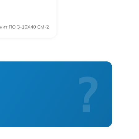
нит ПО 3-10Х40 СМ-2
?