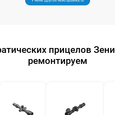
У меня другая неисправность
атических прицелов Зени
ремонтируем