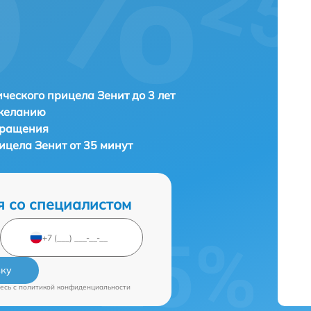
ческого прицела Зенит до 3 лет
 желанию
бращения
ицела Зенит от 35 минут
я со специалистом
вку
есь c
политикой конфиденциальности