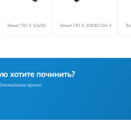
Зенит ПO 3-12x50
Зенит ПО 3-10Х40 СМ-3
Зе
ую хотите починить?
в ближайшее время