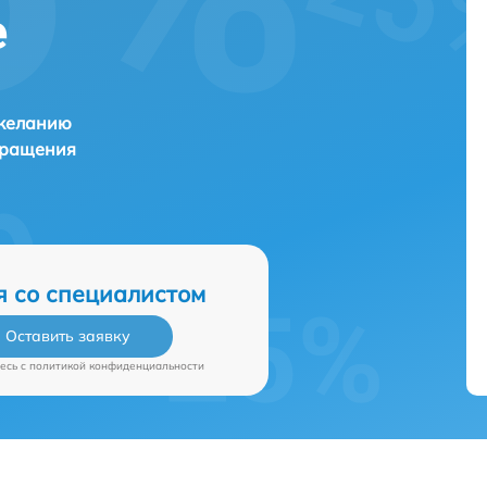
е
 желанию
бращения
я со специалистом
Оставить заявку
есь c
политикой конфиденциальности