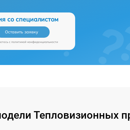
ия со специалистом
Оставить заявку
аетесь c
политикой конфиденциальности
одели Тепловизионных п