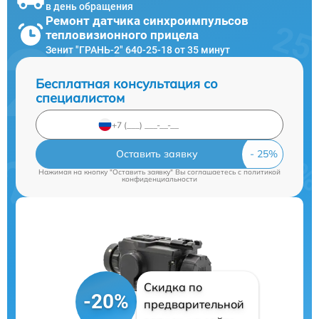
в день обращения
Ремонт датчика синхроимпульсов
тепловизионного прицела
Зенит "ГРАНЬ-2" 640-25-18 от 35 минут
Бесплатная консультация со
специалистом
Оставить заявку
Нажимая на кнопку "Оставить заявку" Вы соглашаетесь c
политикой
конфиденциальности
Скидка по
-20%
предварительной