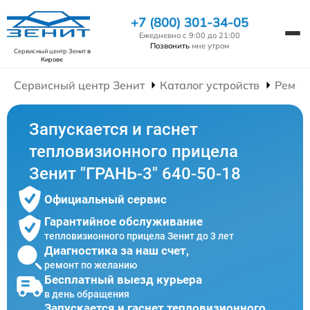
+7 (800) 301-34-05
Ежедневно с 9:00 до 21:00
Позвонить
мне утром
Сервисный центр Зенит
в
Кирове
Сервисный центр Зенит
Каталог устройств
Ремон
Запускается и гаснет
тепловизионного прицела
Зенит "ГРАНЬ-3" 640-50-18
Официальный сервис
Гарантийное обслуживание
тепловизионного прицела Зенит до 3 лет
Диагностика за наш счет,
ремонт по желанию
Бесплатный выезд курьера
в день обращения
Запускается и гаснет тепловизионного